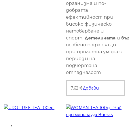
организма и по-
добрата
ефективност при
високо физическо
натоварване и
спорт.
и
Детелината
въ
особено подходящи
при пролетна умора и
периоди на
подчертана
отпадналост.
7,62
€
Добави