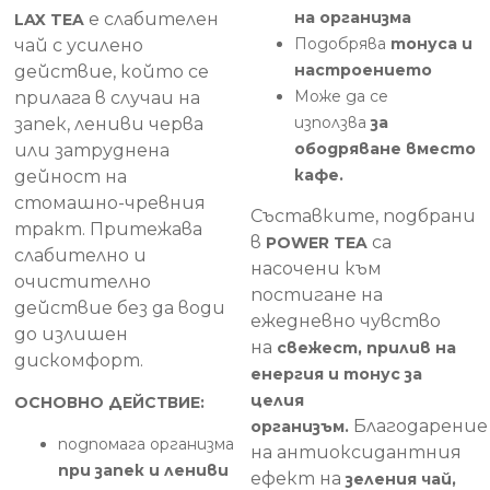
на организма
е слабителен
LAX TEA
Подобрява
тонуса и
чай с усилено
настроението
действие, който се
Може да се
прилага в случаи на
използва
за
запек, лениви черва
ободряване вместо
или затруднена
кафе.
дейност на
стомашно-чревния
Съставките, подбрани
тракт. Притежава
в
са
POWER TEA
слабително и
насочени към
очистително
постигане на
действие без да води
ежедневно чувство
до излишен
на
свежест, прилив на
дискомфорт.
енергия и тонус за
целия
ОСНОВНО ДЕЙСТВИЕ:
Благодарение
организъм.
подпомага организма
на антиоксидантния
при запек и лениви
ефект на
зеления чай,