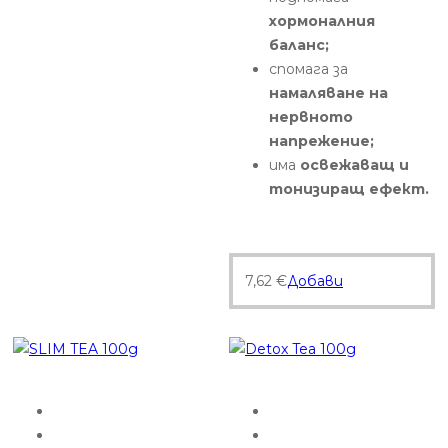
хормоналния
баланс;
спомага за
намаляване на
нервното
напрежение;
има
освежаващ и
тонизиращ ефект.
7,62
€
Добави