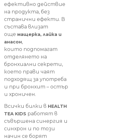
ефективно действие
на продукта, без
странични ефекти. В
състава влизат
още
мащерка, лайка и
,
анасон
които подпомагат
отделянето на
бронхиални секрети,
което прави чаят
подходящ за употреба
и при бронхит – остър
и хроничен.
Всички билки в
HEALTH
работят в
TEA KIDS
съвършена синергия и
синхрон и по този
начин се борят