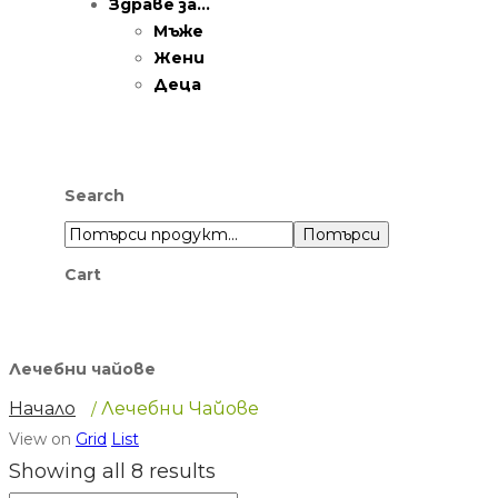
Здраве за…
Мъже
Жени
Деца
Search
Потърси
Cart
Лечебни чайове
Начало
Лечебни Чайове
/
View on
Grid
List
Showing all 8 results
Sorted