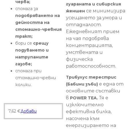
черва;
гуараната и сибирския
спомага за
се минимизира
женшен
подобряването на
усещането за умора и
дейността на
отпадналост.
стомашно-чревния
Ежедневният прием
тракт;
на чая подобрява
бори се
срещу
концентрацията,
подуването и
умствената и
натрупаните
физическа
газове;
работоспособност.
спомага при
Трибулус терестрис
стомашно-чревни
е една от
(Бабини зъби)
колики.
основните съставки
в
Тя е
POWER TEA.
изключително
7,62
€
Добави
ефективна билка,
насочена към
енергизирането на