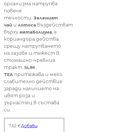
организма натрупва
повече
течности.
Зеленият
и
въздействат
чай
лотоса
върху
, а
метаболизма
кориандъра действа
срещу натрупването
на газове и тежест в
стомашно-чревния
тракт.
SLIM
притежава и меко
TEA
слабително действие
заради наличието на
цвят роза и
зърнастец в състава
си.
7,62
€
Добави