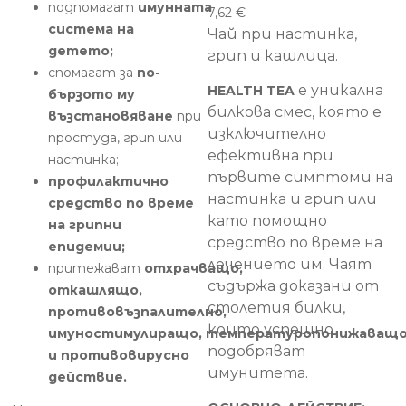
подпомагат
имунната
7,62
€
система на
Чай при настинка,
детето;
грип и кашлица.
спомагат за
по-
е уникална
HEALTH TEA
бързото му
билкова смес, която е
възстановяване
при
изключително
простуда, грип или
ефективна при
настинка;
първите симптоми на
профилактично
настинка и грип или
средство по време
като помощно
на грипни
средство по време на
епидемии;
лечението им. Чаят
притежават
отхрачващо,
съдържа доказани от
откашлящо,
столетия билки,
противовъзпалително,
които успешно
имуностимулиращо, температуропонижаващ
подобряват
и противовирусно
имунитета.
действие.