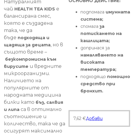
ОСНОВНО ДЕЙСТВИЕ:
Натуралният
чай
е
HEALTH TEA KIDS
подпомага
имунната
балансирана смес,
система;
която е създадена
спомага
за
така, че да
потискането на
бъде
подходяща и
кашлицата;
, но в
щадяща за децата
допринася за
същото време –
намаляването на
безкомпромисна към
високата
и вредните
вирусите
температура;
микроорганизми.
подходящо
помощно
Наличието на
средство при
популярните от
бронхит.
народната медицина
билки като
бъз, салвия
са в оптимално
и липа
съотношение и
7,62
€
Добави
количество, така че да
осигурят максимално