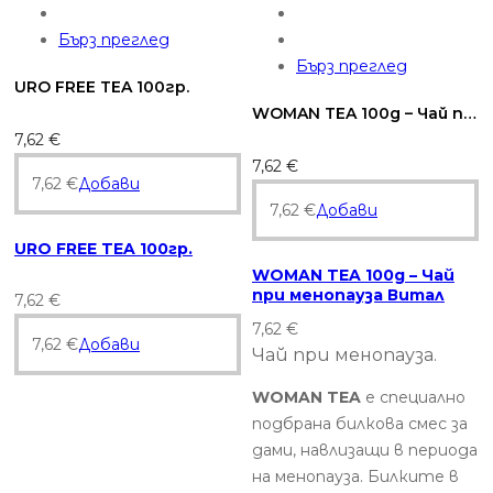
Бърз преглед
Бърз преглед
URO FREE TEA 100гр.
WOMAN TEA 100g – Чай при менопауза Витал
7,62
€
7,62
€
7,62
€
Добави
7,62
€
Добави
URO FREE TEA 100гр.
WOMAN TEA 100g – Чай
при менопауза Витал
7,62
€
7,62
€
7,62
€
Добави
Чай при менопауза.
WOMAN TEA
е специално
подбрана билкова смес за
дами, навлизащи в периода
на менопауза. Билките в