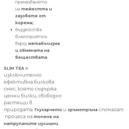
премахването
на
тежестта и
газовете от
корема;
въздейства
благоприятно
върху
метаболизма
и обмяната на
веществата
e
SLIM TEA
изключително
ефективна билкова
смес, която съдържа
ценни билки, свободно
растящи в
природата.
и
спомагат
Глухарчето
гръмотръна
процеса на
топене на
натрупаните излишни