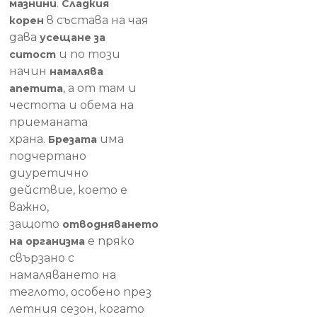
.
мазнини
Сладкия
в състава на чая
корен
дава
усещане за
и по този
ситост
начин
намалява
, а от там и
апетита
честота и обема на
приеманата
храна.
има
Брезата
подчертано
диуретично
действие, което е
важно,
защото
отводняването
е пряко
на организма
свързано с
намаляването на
теглото, особено през
летния сезон, когато