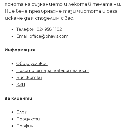
яснота на съзнанието и лекота в телата ни.
Ние вече прегърнахме тази чистота и сега
искаме да я споделим с вас.
Телефон: 02/
958 1102
Email:
office@phavis.com
Информация
Общи условия
Политиката за поверителност
Бисквитки
КЗП
За клиенти
Блог
Продукти
Профил