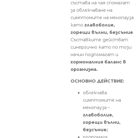
състава на чая спомагат
за облекчаване на
симптомите на менопауза
като
главоболие,
горещи вълни, безсъние
.
Съставките действат
синергично като по този
начин подпомагат и
хормоналния баланс в
организма.
ОСНОВНО ДЕЙСТВИЕ:
облекчава
симптомите на
менопауза –
главоболие,
горещи вълни,
безсъние;
подпомага